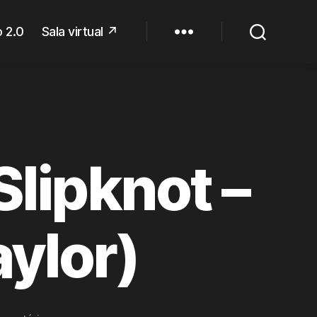
 2.0
Sala virtual ↗
Slipknot –
aylor)