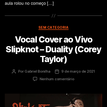
aula rolou no começo […]
Categorias
SEM CATEGORIA
Vocal Cover ao Vivo
Slipknot – Duality (Corey
Taylor)
Por
Gabriel Bonilha
9 de março de 2021
Autor
Data
do
de
em
Nenhum comentário
post
publicação
Vocal
Cover
ao
Vivo
Slipknot