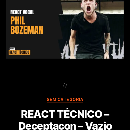
Vocais
de
Phil
Bozeman
#reactmonstrotecni
Categorias
SEM CATEGORIA
REACT TÉCNICO –
Deceptacon – Vazio