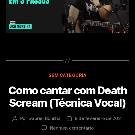
Categorias
SEM CATEGORIA
Como cantar com Death
Scream (Técnica Vocal)
Por
Gabriel Bonilha
9 de fevereiro de 2021
Autor
Data
do
de
em
Nenhum comentário
post
publicação
Como