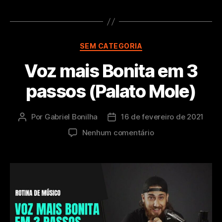
Categorias
SEM CATEGORIA
Voz mais Bonita em 3
passos (Palato Mole)
Por
Gabriel Bonilha
16 de fevereiro de 2021
Autor
Data
do
de
em
Nenhum comentário
post
publicação
Voz
mais
Bonita
em
3
passos
(Palato
Mole)