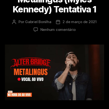
Kennedy) Tentativa 1
Por
Gabriel Bonilha
2 de março de 2021
Autor
Data
do
de
em
Nenhum comentário
post
publicação
Vocal
Cover
ao
Vivo
Alter
Bridge
–
Metalingus
(Myles
Kennedy)
Tentativa
1