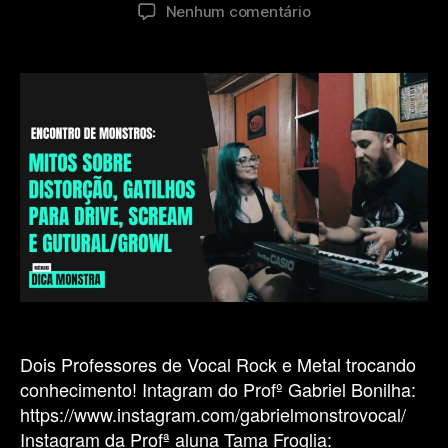
do
de
em
Nenhum comentário
post
publicação
Encontro
de
Monstros:
Mitos
sobre
distorção,
Gatilhos
para
Drive,
Scream
e
Gutural/Growl
(Parte
2)
Dois Professores de Vocal Rock e Metal trocando
conhecimento! Intagram do Profº Gabriel Bonilha:
https://www.instagram.com/gabrielmonstrovocal/
Instagram da Profª aluna Tama Froglia: