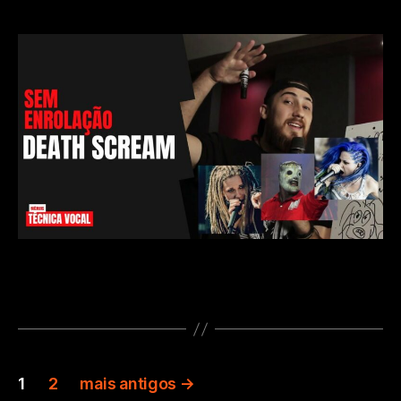
cantar
com
Death
Scream
(Técnica
Vocal)
Paginação
1
2
mais antigos
→