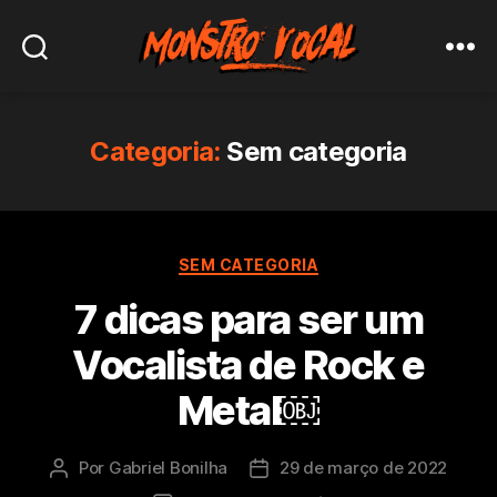
Monstro
Vocal
Categoria:
Sem categoria
Categorias
SEM CATEGORIA
7 dicas para ser um
Vocalista de Rock e
Metal￼
Por
Gabriel Bonilha
29 de março de 2022
Autor
Data
do
de