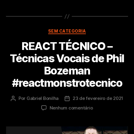
Categorias
SEM CATEGORIA
REACT TÉCNICO –
Técnicas Vocais de Phil
Bozeman
#reactmonstrotecnico​
Por
Gabriel Bonilha
23 de fevereiro de 2021
Autor
Data
do
de
em
Nenhum comentário
post
publicação
REACT
TÉCNICO
–
Técnicas