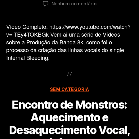
do
de
em
Nenhum comentário
post
publicação
PARTICIPEI
DE
Vídeo Completo: https://www.youtube.com/watch?
UM
v=lTEy4TOKBGk Vem ai uma série de Vídeos
SOM
sobre a Produção da Banda 8k, como foi o
DO
processo da criação das linhas vocais do single
MEU
Internal Bleeding.
ALUNO!
Categorias
SEM CATEGORIA
Encontro de Monstros:
Aquecimento e
Desaquecimento Vocal,