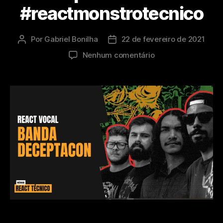
#reactmonstrotecnico​​
Por
Gabriel Bonilha
22 de fevereiro de 2021
Autor
Data
do
de
em
Nenhum comentário
post
publicação
REACT
TÉCNICO
–
Deceptacon
–
Vazio
#reactmonstrotecnic