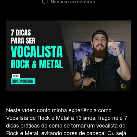
em
Nenhum comentário
post
publicação
7
dicas
para
ser
um
Vocalista
de
Rock
e
Metal
￼
Neste vídeo conto minha experiência como
Vocalista de Rock e Metal a 13 anos, trago nele 7
dicas práticas de como se tornar um vocalista de
Rock e Metal, evitando dores de cabeça! Ou seja