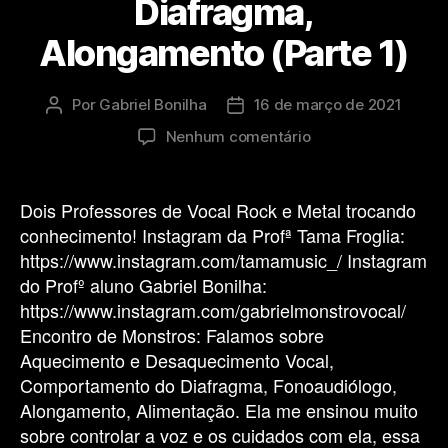
Diafragma,
Alongamento (Parte 1)
Por
Gabriel Bonilha
16 de março de 2021
Autor
Data
do
de
em
Nenhum comentário
post
publicação
Encontro
de
Monstros:
Dois Professores de Vocal Rock e Metal trocando
Aquecimento
conhecimento! Instagram da Profª Tama Froglia:
e
https://www.instagram.com/tamamusic_/ Instagram
Desaquecimento
do Profº aluno Gabriel Bonilha:
Vocal,
https://www.instagram.com/gabrielmonstrovocal/
Diafragma,
Encontro de Monstros: Falamos sobre
Alongamento
(Parte
Aquecimento e Desaquecimento Vocal,
1)
Comportamento do Diafragma, Fonoaudiólogo,
Alongamento, Alimentação. Ela me ensinou muito
sobre controlar a voz e os cuidados com ela, essa