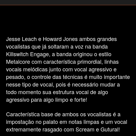
versão
de
Killswitch
Engage
–
Rose
Jesse Leach e Howard Jones ambos grandes
Of
vocalistas que já soltaram a voz na banda
Sharyn
Killswitch Engage, a banda originou o estilo
(Vocal
Metalcore com característica primordial, linhas
Cover
vocais melódicas junto com vocal agressivo e
feat
Tama
pesado, o controle das técnicas é muito importante
Froglia)
nesse tipo de vocal, pois é necessário mudar a
todo momento sua estrutura vocal de algo
agressivo para algo limpo e forte!
Característica base de ambos os vocalistas é a
impostação no palato em notas limpas e um vocal
extremamente rasgado com Scream e Gutural!