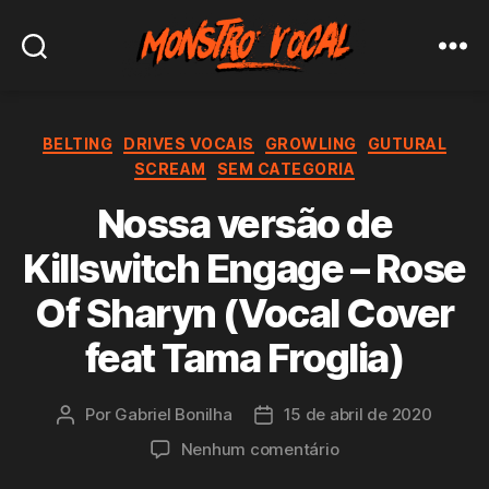
Monstro
Vocal
Categorias
BELTING
DRIVES VOCAIS
GROWLING
GUTURAL
SCREAM
SEM CATEGORIA
Nossa versão de
Killswitch Engage – Rose
Of Sharyn (Vocal Cover
feat Tama Froglia)
Por
Gabriel Bonilha
15 de abril de 2020
Autor
Data
do
de
em
Nenhum comentário
post
publicação
Nossa