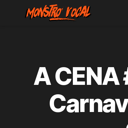
Monstro
Vocal
A CENA #
Carnav