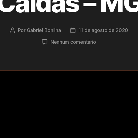
Caldas – M
Por
Gabriel Bonilha
11 de agosto de 2020
Autor
Data
do
de
em
Nenhum comentário
post
publicação
A
CENA
#3:
Ideia
para
Evento
Carnaval
e
Metal
Poços
de
Caldas
–