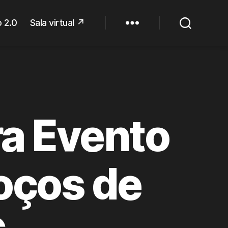
 2.0
Sala virtual ↗
ra Evento
oços de