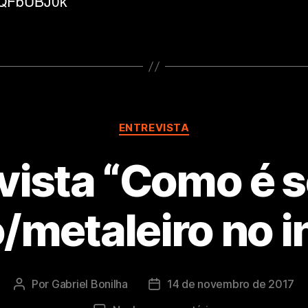
OQFbUBJ0k
Categorias
ENTREVISTA
vista “Como é 
/metaleiro no i
Por
Gabriel Bonilha
14 de novembro de 2017
Autor
Data
do
de