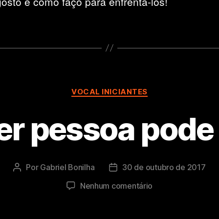
osto e como faço para enfrenta-los!
Categorias
VOCAL INICIANTES
r pessoa pode
Por
Gabriel Bonilha
30 de outubro de 2017
Autor
Data
do
de
em
Nenhum comentário
post
publicação
Qualquer
pessoa