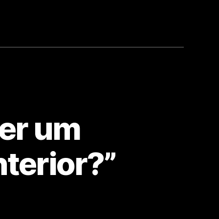
ser um
nterior?”