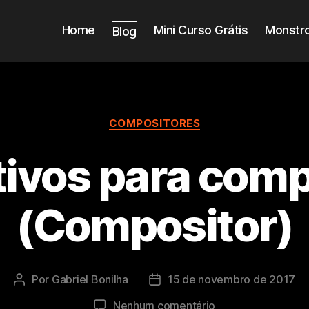
Home
Mini Curso Grátis
Monstro
Blog
Categorias
COMPOSITORES
tivos para com
(Compositor)
Por
Gabriel Bonilha
15 de novembro de 2017
Autor
Data
do
de
em
Nenhum comentário