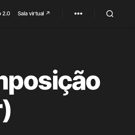
 2.0
Sala virtual ↗
omposição
)