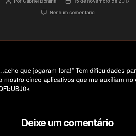
Por
Gabriel Bonilha
15 de novembro de 2017
Autor
Data
do
de
em
Nenhum comentário
post
publicação
Aplicativos
para
composição
(Compositor)
…acho que jogaram fora!” Tem dificuldades pa
o mostro cinco aplicativos que me auxiliam no 
OQFbUBJ0k
Deixe um comentário