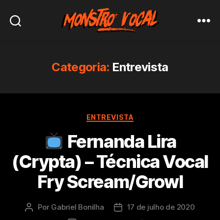
Monstro
Vocal
Categoria:
Entrevista
Categorias
ENTREVISTA
Fernanda Lira
(Crypta) – Técnica Vocal
Fry Scream/Growl
Por
Gabriel Bonilha
17 de julho de 2020
Autor
Data
do
de