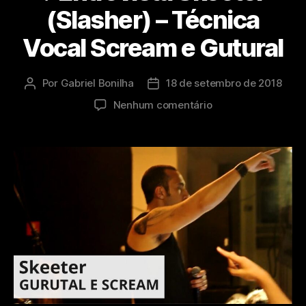
(Slasher) – Técnica
Vocal Scream e Gutural
Por
Gabriel Bonilha
18 de setembro de 2018
Autor
Data
do
de
em
Nenhum comentário
post
publicação
?
Entrevista
Skeeter
(Slasher)
–
Técnica
Vocal
Scream
e
Gutural