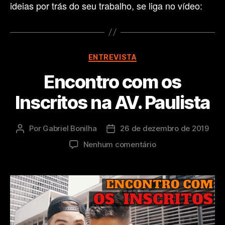
ideias por trás do seu trabalho, se liga no vídeo:
Categorias
ENTREVISTA
Encontro com os
Inscritos na AV. Paulista
Por
Gabriel Bonilha
26 de dezembro de 2019
Autor
Data
do
de
em
Nenhum comentário
post
publicação
Encontro
com
os
Inscritos
na
AV.
Paulista