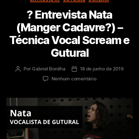
? Entrevista Nata
(Manger Cadavre?) –
Técnica Vocal Scream e
Gutural
Por
Gabriel Bonilha
18 de junho de 2019
Autor
Data
do
de
em
Nenhum comentário
post
publicação
?
Entrevista
Nata
(Manger
Cadavre?)
–
Técnica
Vocal