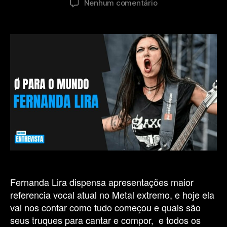
em
Nenhum comentário
post
publicação
Fernanda
Lira
(Crypta)
–
Técnica
Vocal
Fry
Scream/Growl
Fernanda Lira dispensa apresentações maior
referencia vocal atual no Metal extremo, e hoje ela
vai nos contar como tudo começou e quais são
seus truques para cantar e compor, e todos os