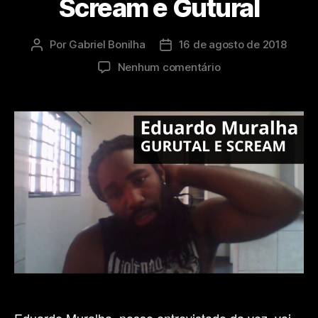
Scream e Gutural
Por
Gabriel Bonilha
16 de agosto de 2018
Autor
Data
do
de
em
Nenhum comentário
post
publicação
?
Entrevista
Eduardo
Muralha
(Violência
Moral)
–
Técnica
Vocal
Scream
e
Gutural
Eduardo Muralha, nosso entrevistado da vez, vai