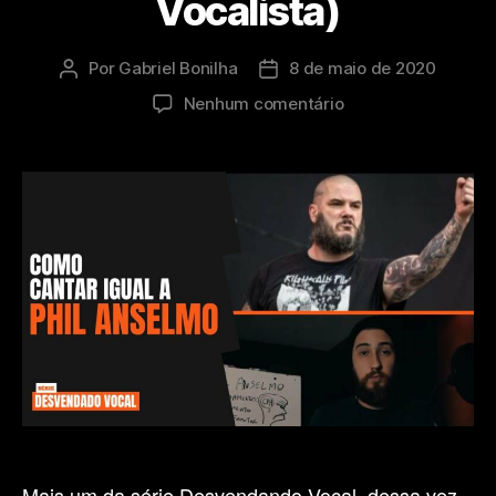
Vocalista)
Por
Gabriel Bonilha
8 de maio de 2020
Autor
Data
do
de
em
Nenhum comentário
post
publicação
Como
cantar
igual
a
Phil
Anselmo!
Técnicas
Vocais
(Desvendando
Vocalista)
Mais um da série Desvendando Vocal, dessa vez