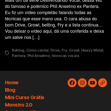
do famoso e polêmico Phil Anselmo ex Pantera.
Eu fiz um vídeo completão falando todas as
técnicas que esse mano usa. O cara abusa do
bom Drive, Growl, belting, Fry e a lista continua…
Vou deixar o vídeo aqui, dá uma conferida e deixa
um salve nos […]
Belting
,
Como cantar
,
Drive
,
Fry
,
Growl
,
Heavy Metal
,
Tags
Pantera
,
Phil Anselmo
,
técnicas vocais
Home
Facebook
Instagram
YouTube
Cur
Blog
de
Mini Curso Grátis
Téc
Monstro 2.0
Voc