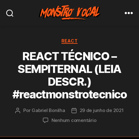
Monstro
Vocal
Categorias
REACT
REACT TÉCNICO –
SEMPITERNAL (LEIA
DESCR.)
#reactmonstrotecnico
Por
Gabriel Bonilha
29 de junho de 2021
Autor
Data
do
de
em
Nenhum comentário
post
publicação
REACT
TÉCNICO