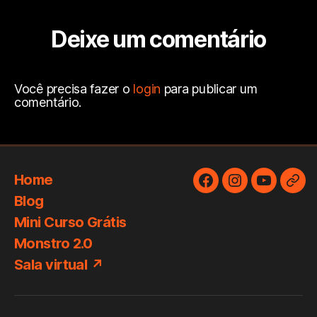
Deixe um comentário
Você precisa fazer o
login
para publicar um
comentário.
Home
Facebook
Instagram
YouTube
Cur
Blog
de
Mini Curso Grátis
Téc
Monstro 2.0
Voc
Sala virtual ↗
para
Roc
e