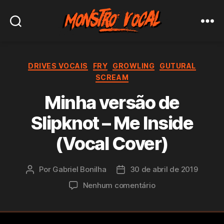
Monstro
Vocal
Categorias
DRIVES VOCAIS
FRY
GROWLING
GUTURAL
SCREAM
Minha versão de
Slipknot – Me Inside
(Vocal Cover)
Por
Gabriel Bonilha
30 de abril de 2019
Autor
Data
do
de
em
Nenhum comentário
post
publicação
Minha
versão
de