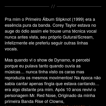
Slipknot
–
Me
Inside
Pra mim o Primeiro Álbum Slipknot (1999) era a
(Vocal
essência pura da banda. Corey Taylor estava no
Cover)
auge do ódio assim ele trouxe uma técnica vocal
nunca antes vista, seu próprio Gutural/Scream,
infelizmente ele preferiu seguir outras linhas
vocais.
Mas quando vi o show de Dynamo, e percebi
porque eu pulava tanto quando ouvia as
músicas… nunca tinha visto os caras mas
reproduzia os mesmos movimentos! Na época não
sabia cantar apenas fingia que estava cantando…
era algo distante pra mim. Após 10 anos revivi o
personagem Mr. Red Nose, Originado da minha
primeira Banda Rise of Clowns,