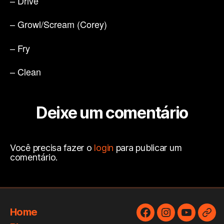
– Drive
– Growl/Scream (Corey)
– Fry
– Clean
Deixe um comentário
Você precisa fazer o
login
para publicar um
comentário.
Home
Facebook
Instagram
YouTube
Cur